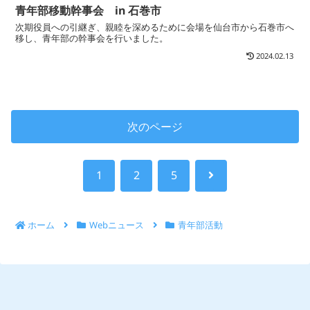
青年部移動幹事会 in 石巻市
次期役員への引継ぎ、親睦を深めるために会場を仙台市から石巻市へ
移し、青年部の幹事会を行いました。
2024.02.13
次のページ
次
1
2
5
へ
ホーム
Webニュース
青年部活動