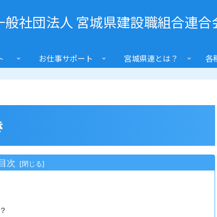
一般社団法人 宮城県建設職組合連合
ト
お仕事サポート
宮城県連とは？
各
き
目次
？