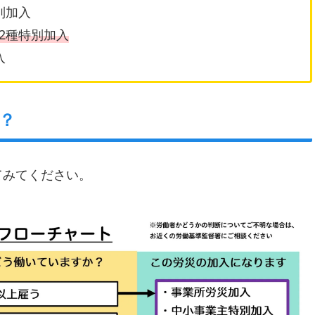
別加入
2種特別加入
入
？
てみてください。