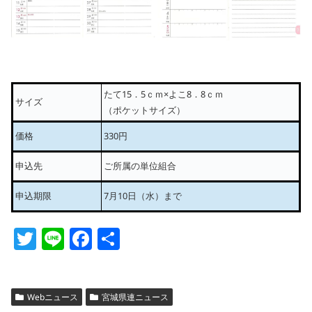
たて15．5ｃｍ×よこ8．8ｃｍ
サイズ
（ポケットサイズ）
価格
330円
申込先
ご所属の単位組合
申込期限
7月10日（水）まで
T
Li
F
共
w
n
a
有
itt
e
c
er
e
Webニュース
宮城県連ニュース