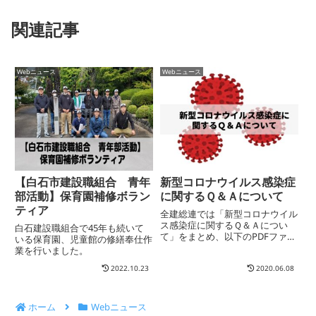
b
関連記事
o
o
Webニュース
Webニュース
k
【白石市建設職組合 青年
新型コロナウイルス感染症
部活動】保育園補修ボラン
に関するＱ＆Ａについて
ティア
全建総連では「新型コロナウイル
ス感染症に関するＱ＆Ａについ
白石建設職組合で45年も続いて
て」をまとめ、以下のPDFファイ
いる保育園、児童館の修繕奉仕作
ルを通してWebサイトで公開し
業を行いました。
ています。
2022.10.23
2020.06.08
ホーム
Webニュース