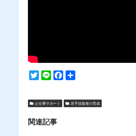
T
Li
F
共
w
n
a
有
itt
e
c
er
e
お仕事サポート
若手技能者の育成
b
関連記事
o
o