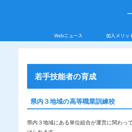
Webニュース
加入メリッ
若手技能者の育成
県内３地域の高等職業訓練校
県内３地域にある単位組合が運営に関わっ
けられます。