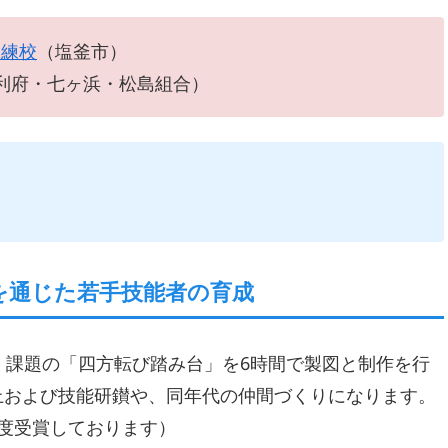
訓練校
（塩釜市）
利府・七ヶ浜・松島組合）
）
を通じた若手技能者の育成
、課題の「四方転び踏み台」を6時間で製図と制作を行
上および技能研鑚や、同年代の仲間づくりになります。
度受賞しております）