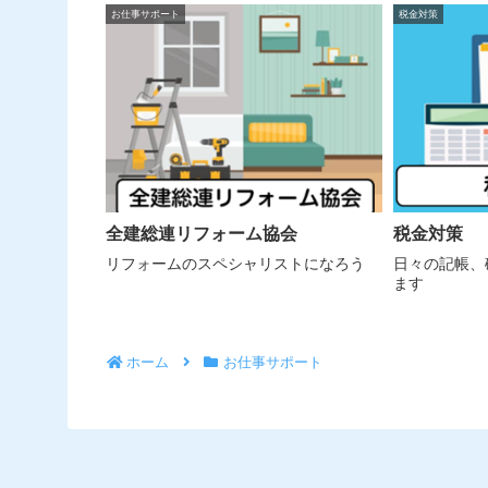
k
お仕事サポート
税金対策
全建総連リフォーム協会
税金対策
リフォームのスペシャリストになろう
日々の記帳、
ます
ホーム
お仕事サポート