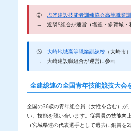
②
塩釜建設技能者訓練協会高等職業
→ 近隣5組合が運営（塩釜・多賀城・
③
大崎地域高等職業訓練校
（大崎市
→ 大崎建設職組合が運営に参画
全建総連の全国青年技能競技大会
全国の36歳の青年組合員（女性を含む）が
い、技能を競い合います。従業員の技能向
（宮城県連の代表選手として過去に銅賞を2