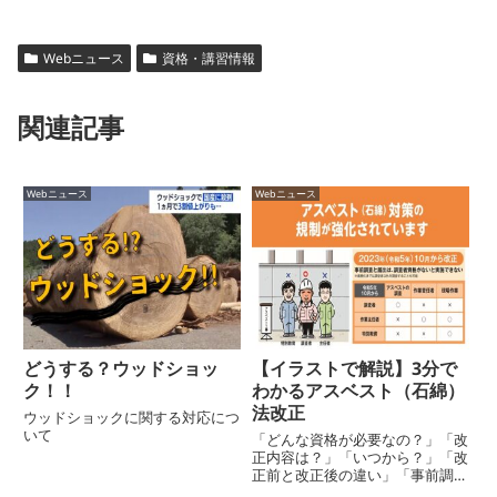
w
n
a
有
itt
e
c
er
e
Webニュース
資格・講習情報
b
関連記事
o
o
Webニュース
Webニュース
k
どうする？ウッドショッ
【イラストで解説】3分で
ク！！
わかるアスベスト（石綿）
法改正
ウッドショックに関する対応につ
いて
「どんな資格が必要なの？」「改
正内容は？」「いつから？」「改
正前と改正後の違い」「事前調査
ってなに？」「報告義務？」「記