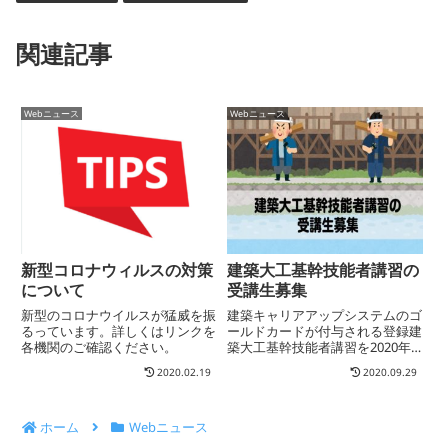
er
e
b
関連記事
o
o
Webニュース
Webニュース
k
新型コロナウィルスの対策
建築大工基幹技能者講習の
について
受講生募集
新型のコロナウイルスが猛威を振
建築キャリアアップシステムのゴ
るっています。詳しくはリンクを
ールドカードが付与される登録建
各機関のご確認ください。
築大工基幹技能者講習を2020年
12月に開催いたします。
2020.02.19
2020.09.29
ホーム
Webニュース