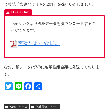
会報誌「宮建だより Vol.201」を発行いたしました。
下記リンクよりPDFデータをダウンロードするこ
とができます。
宮建だより Vol.201
なお、紙データは7/8に各単位組合宛に発送しておりま
す。
T
Li
F
共
w
n
a
有
itt
e
c
Webニュース
宮城県連ニュース