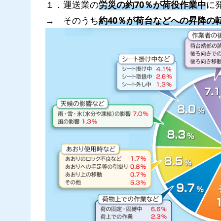
１．運送業の
労災の約70％が荷役作業中
に
→ そのうち
約40％が荷台などへの昇降の