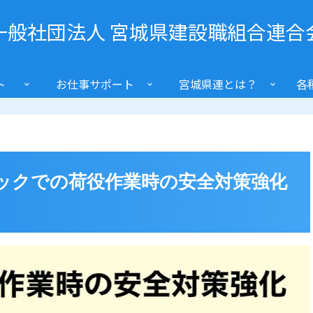
一般社団法人 宮城県建設職組合連合
ト
お仕事サポート
宮城県連とは？
各
ックでの荷役作業時の安全対策強化
〉