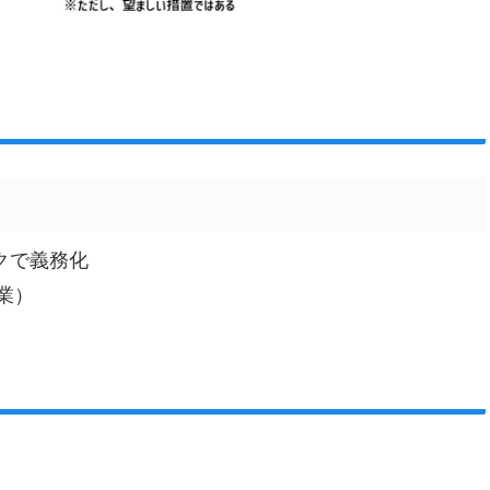
クで義務化
業）