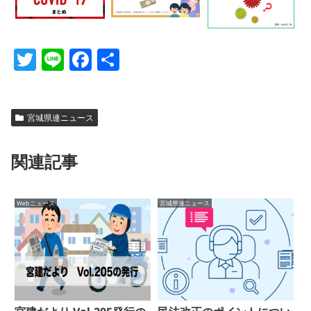
T
Li
F
共
w
n
a
有
itt
e
c
er
e
宮城県連ニュース
b
関連記事
o
o
Webニュース
宮城県連ニュース
k