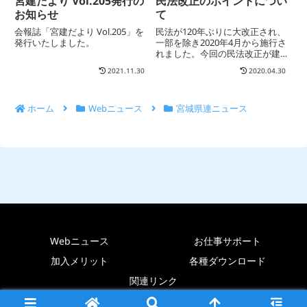
宮建だより Vol.205発行の
民法改正のポイントについ
お知らせ
て
会報誌「宮建だより Vol.205」を
民法が120年ぶりに大改正され、
発行いたしました。
一部を除き2020年4月から施行さ
れました。今回の民法改正が建設
業の経営に与える影響も大きいの
2021.11.30
2020.04.30
で、主だったポイントをまとめて
みました。
ホーム
Webニュース
宮城県連ニュース
Webニュース
お仕事サポート
加入メリット
各種ダウンロード
関連リンク
一般社団法人 宮城県建設職組合連合会